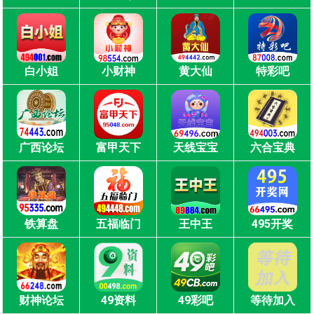
白小姐
小财神
黄大仙
特彩吧
广西论坛
富甲天下
天线宝宝
六合宝典
铁算盘
五福临门
王中王
495开奖
财神论坛
49资料
49彩吧
等待加入