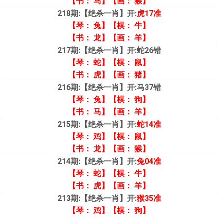
【书： 马】【画： 猴】
218期:【绝杀一肖】开:
虎17准
【琴： 兔】【棋： 牛】
【书： 龙】【画： 羊】
217期:【绝杀一肖】开:蛇26错
【琴： 蛇】【棋： 鼠】
【书： 虎】【画： 猪】
216期:【绝杀一肖】开:马37错
【琴： 兔】【棋： 狗】
【书： 马】【画： 羊】
215期:【绝杀一肖】开:
蛇14准
【琴： 鸡】【棋： 鼠】
【书： 龙】【画： 猴】
214期:【绝杀一肖】开:
兔04准
【琴： 蛇】【棋： 牛】
【书： 虎】【画： 羊】
213期:【绝杀一肖】开:
猴35准
【琴： 鸡】【棋： 狗】