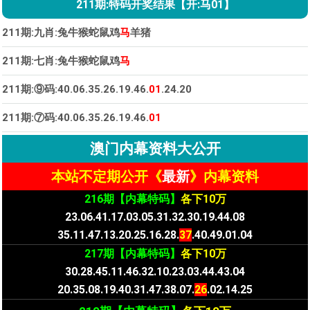
211期:特码开奖结果【开:马01】
211期:九肖:兔牛猴蛇鼠鸡
马
羊猪
211期:七肖:兔牛猴蛇鼠鸡
马
211期:⑨码:40.06.35.26.19.46.
01
.24.20
211期:⑦码:40.06.35.26.19.46.
01
澳门内幕资料大公开
本站不定期公开《
最新
》
内
幕资
料
216期【内幕特码】
各下10万
23.06.41.17.03.05.31.32.30.19.44.08
35.11.47.13.20.25.16.28.
37
.40.49.01.04
217期【内幕特码】
各下10万
30.28.45.11.46.32.10.23.03.44.43.04
20.35.08.19.40.31.47.38.07.
26
.02.14.25