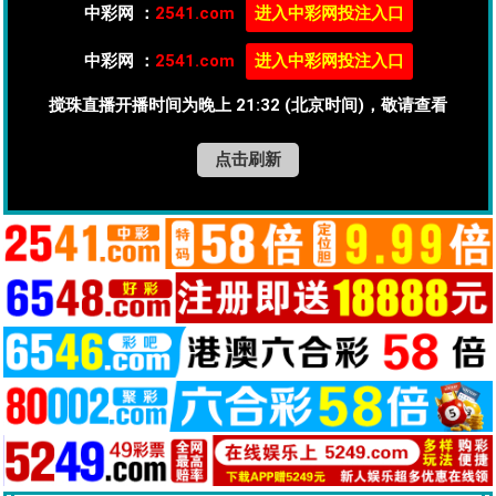
中彩网 ：
2541.com
进入中彩网投注入口
中彩网 ：
2541.com
进入中彩网投注入口
搅珠直播开播时间为晚上 21:32 (北京时间)，敬请查看
点击刷新