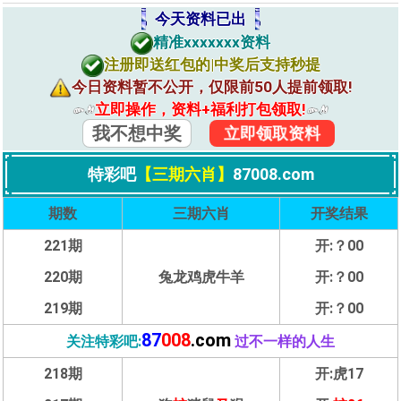
今天资料已出
精准xxxxxxx资料
注册即送红包的|中奖后支持秒提
今日资料暂不公开，仅限前50人提前领取!
立即操作，资料+福利打包领取!
我不想中奖
立即领取资料
特彩吧
【三期六肖】
87008.com
期数
三期六肖
开奖结果
221期
开:？00
220期
兔龙鸡虎牛羊
开:？00
219期
开:？00
87
008
.com
关注特彩吧:
过不一样的人生
218期
开:虎17