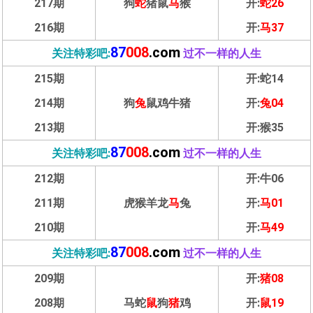
217期
狗
蛇
猪鼠
马
猴
开:
蛇26
216期
开:
马37
87
008
.com
关注特彩吧:
过不一样的人生
215期
开:蛇14
214期
狗
兔
鼠鸡牛猪
开:
兔04
213期
开:猴35
87
008
.com
关注特彩吧:
过不一样的人生
212期
开:牛06
211期
虎猴羊龙
马
兔
开:
马01
210期
开:
马49
87
008
.com
关注特彩吧:
过不一样的人生
209期
开:
猪08
208期
马蛇
鼠
狗
猪
鸡
开:
鼠19