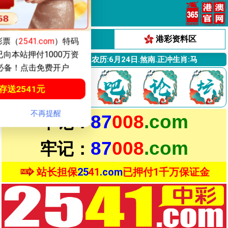
9tk.com全程担保！
放心投注！
澳彩资料区
港彩资料区
0元到账200元
今:8月6日.
星期四.
农历:6月24日.煞南.正冲生肖:马
PG电子
点击投注
20009
.com
棋牌游戏
点击投注
20009
.com
87
008
.com
牢记：
！真正的大额无忧！
不再提醒
87
008
.com
牢记：
站长担保
25
41
.com
已押付1千万保证金