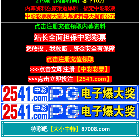
219期【内幕特码】
各下10万
内幕资料独家渠道爆料，锁定中彩彩票
中彩彩票聊天室内幕资料每天提前公布
点击注册充值领取内幕资料
站长全面担保中彩彩票
您敢投，我敢赔，资金安全有保障
点击注册充值领取
>>>点击立即注册
【中彩彩票】
>>>点击立即投注
【2541.com】
特彩吧
【大小中特】
87008.com