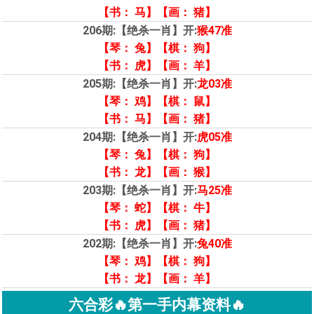
【书： 马】【画： 猪】
206期:【绝杀一肖】开:
猴47准
【琴： 兔】【棋： 狗】
【书： 虎】【画： 羊】
205期:【绝杀一肖】开:
龙03准
【琴： 鸡】【棋： 鼠】
【书： 马】【画： 猪】
204期:【绝杀一肖】开:
虎05准
【琴： 兔】【棋： 狗】
【书： 龙】【画： 猴】
203期:【绝杀一肖】开:
马25准
【琴： 蛇】【棋： 牛】
【书： 虎】【画： 猪】
202期:【绝杀一肖】开:
兔40准
【琴： 鸡】【棋： 狗】
【书： 龙】【画： 羊】
六合彩🔥第一手内幕资料🔥