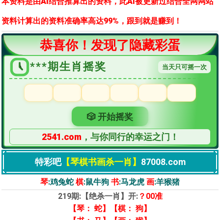
本资料是由AI结合推算出的资料，此AI被更新过结合全网网站
资料计算出的资料准确率高达99%，跟到就是赚到！
恭喜你！发现了隐藏彩蛋
***
期生肖摇奖
当天只可摇一次
🎲 开始摇奖
2541.com
，与你同行的幸运之门！
特彩吧
【琴棋书画杀一肖】
87008.com
琴
:鸡兔蛇
棋
:鼠牛狗
书
:马龙虎
画
:羊猴猪
219期:【绝杀一肖】开:
？00准
【琴： 蛇】【棋： 狗】