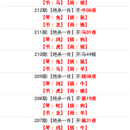
【书： 马】【画： 猪】
212期:【绝杀一肖】开:
牛06准
【琴： 兔】【棋： 鼠】
【书： 龙】【画： 猴】
211期:【绝杀一肖】开:
马01准
【琴： 鸡】【棋： 狗】
【书： 虎】【画： 猪】
210期:【绝杀一肖】开:
马49错
【琴： 兔】【棋： 鼠】
【书： 马】【画： 羊】
209期:【绝杀一肖】开:
猪08准
【琴： 鸡】【棋： 牛】
【书： 虎】【画： 猴】
208期:【绝杀一肖】开:
鼠19准
【琴： 蛇】【棋： 狗】
【书： 龙】【画： 羊】
207期:【绝杀一肖】开:
鼠31准
【琴： 鸡】【棋： 牛】