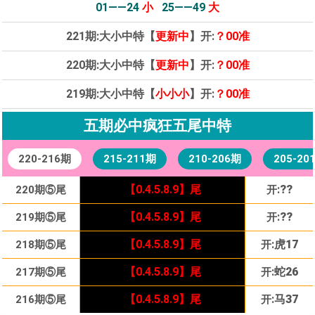
01——24
小
25——49
大
221期:大小中特【
更新中
】开:
？00准
220期:大小中特【
更新中
】开:
？00准
219期:大小中特【
小小小
】开:
？00准
五期必中疯狂五尾中特
220-216期
215-211期
210-206期
205-20
【0.4.5.8.9】尾
:
??
030期⑤尾
220期⑤尾
【0.4.5.8.9】尾
开:
开
蛇13
【0.4.5.8.9】尾
:
??
029期⑤尾
219期⑤尾
【0.4.5.8.9】尾
开:
开
蛇13
【0.4.5.8.9】尾
:
虎17
028期⑤尾
218期⑤尾
【0.4.5.8.9】尾
开
开:
蛇13
【0.4.5.8.9】尾
:
蛇26
027期⑤尾
217期⑤尾
【0.4.5.8.9】尾
开
开:
蛇13
【0.4.5.8.9】尾
:
马37
026期⑤尾
216期⑤尾
【0.4.5.8.9】尾
开
开:
蛇13