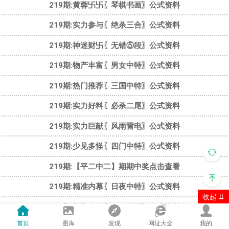
219期:黄蓉卐卐〖琴棋书画〗公式资料
219期:实力参与〖绝杀三合〗公式资料
219期:神迷财卐〖无错⑤段〗公式资料
219期:物产丰富〖男女中特〗公式资料
219期:热门推荐〖三国中特〗公式资料
219期:实力好料〖必杀二尾〗公式资料
219期:实力巨献〖风雨雷电〗公式资料
219期:少见多怪〖四门中特〗公式资料
219期:【平二中二】期期中奖点击查看
219期:精准内幕〖日夜中特〗公式资料
收起 ⇊
219期:期期公开〖三行中特〗公式资料
首页
图库
发现
网址大全
我的
219期:独家好料〖梅兰竹菊〗公式资料