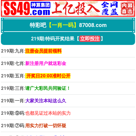
特彩吧
【一肖一码】
87008.com
219期:特码开奖结果【
立即投注
】
219期:九肖:
注册会员提前领料
219期:七肖:
新注册用户就送彩金
219期:五肖:
开奖日20:00准时公开
219期:三肖:
请广大彩民共同验证！
219期:一肖:
大家关注本站这么久
219期:⑨码:
也都见证过本站的实力
219期:⑦码:
用实力打破一切怀疑